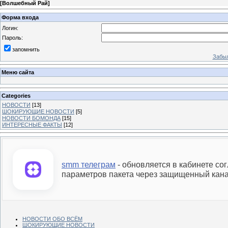
[
Волшебный Рай
]
Форма входа
Логин:
Пароль:
запомнить
Забыл
Меню сайта
Categories
НОВОСТИ
[13]
ШОКИРУЮЩИЕ НОВОСТИ
[5]
НОВОСТИ БОМОНДА
[15]
ИНТЕРЕСНЫЕ ФАКТЫ
[12]
smm телеграм
- обновляется в кабинете со
параметров пакета через защищенный кана
НОВОСТИ ОБО ВСЁМ
ШОКИРУЮЩИЕ НОВОСТИ