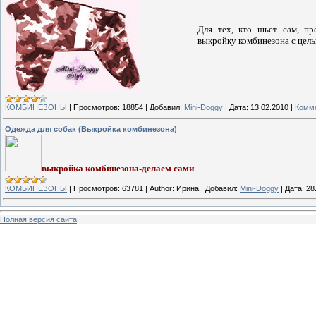
Для тех, кто шьет сам, пр
выкройку комбинезона с цел
КОМБИНЕЗОНЫ
|
Просмотров:
18854
|
Добавил:
Mini-Doggy
|
Дата:
13.02.2010
|
Комме
Одежда для собак (Выкройка комбинезона)
выкройка комбинезона-делаем сами
КОМБИНЕЗОНЫ
|
Просмотров:
63781
|
Author:
Ирина
|
Добавил:
Mini-Doggy
|
Дата:
28
Полная версия сайта