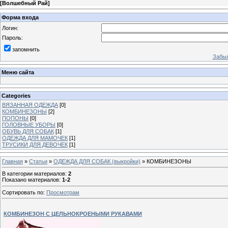
[
Волшебный Рай
]
Форма входа
Логин:
Пароль:
запомнить
Забыл
Меню сайта
Categories
ВЯЗАННАЯ ОДЕЖДА
[0]
КОМБИНЕЗОНЫ
[2]
ПОПОНЫ
[0]
ГОЛОВНЫЕ УБОРЫ
[0]
ОБУВЬ ДЛЯ СОБАК
[1]
ОДЕЖДА ДЛЯ МАМОЧЕК
[1]
ТРУСИКИ ДЛЯ ДЕВОЧЕК
[1]
Главная
»
Статьи
»
ОДЕЖДА ДЛЯ СОБАК (выкройки)
» КОМБИНЕЗОНЫ
В категории материалов
:
2
Показано материалов
:
1-2
Сортировать по
:
Просмотрам
КОМБИНЕЗОН С ЦЕЛЬНОКРОЕНЫМИ РУКАВАМИ