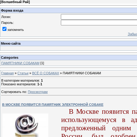
[
Волшебный Рай
]
Форма входа
Логин:
Пароль:
запомнить
Забыл
Меню сайта
Categories
ПАМЯТНИКИ СОБАКАМ
[1]
Главная
»
Статьи
»
ВСЁ О СОБАКАХ
» ПАМЯТНИКИ СОБАКАМ
В категории материалов
:
1
Показано материалов
:
1-1
Сортировать по
:
Просмотрам
В МОСКВЕ ПОЯВИТСЯ ПАМЯТНИК ЭЛЕКТРОННОЙ СОБАКЕ
В Москве появится п
использующемуся в ад
предложенный одним 
России, был одобрен